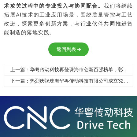
术攻关过程中的专业投入与协同配合。
我们将继续
拓展AI技术的工业应用场景，围绕质量管控与工艺
改进，探索更多创新方案，与行业伙伴共同推进智
能制造的落地实践。
返回列表
上一篇：华粤传动科技再登珠海市创新百强榜单，彰显持续创新实力
下一篇：热烈庆祝珠海华粤传动科技有限公司成立32周年！承十四五耕耘，启十五五新程！