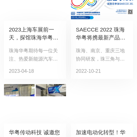
2023上海车展前一
SAECCE 2022 珠海
天，探馆珠海华粤传
华粤将携最新产品参
动科技有限公司（展
展，拓展大会离合器
珠海华粤期待每一位关
珠海、南京、重庆三地
位号：1BA009）
领域！
注、热爱新能源汽车传
协同研发，珠三角与长
动系统的朋友，近距离
三角两大制造基地，通
2023-04-18
2022-10-21
感受技术创新带来的成
过MES系统智慧工厂保
果，我们不见不散。
证效率及品质，共同构
建汽车传动领域新生
态、新格局，打造面向
未来的绿色智能科技服
务平台。
华粤传动科技 诚邀您
加速电动化转型！华