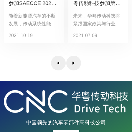
参加SAECCE 202
粤传动科技参加第十
1！展位C12期待您的
三届国际汽车变速器
随着新能源汽车的不断
未来，华粤传动科技将
光临！
及驱动技术研讨会
发展，传动系统性能升
紧跟国家政策与行业大
级，华粤传动科技研发
趋势，继续发挥动力耦
2021-10-19
2021-07-09
并量产可用于新能源传
合与NVH(减振技术)优
动系统的离合器，提供
势，坚持自主创新，产
从单档位到多档位的系
学研合作、客户预研的
统个性化解方案
研发式，朝着智能化、
块化、系统化的方向不
断迈进，共同促进中国
汽车行业的蓬勃发...
中国领先的汽车零部件高科技公司