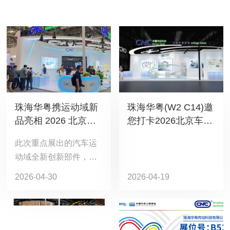
珠海华粤携运动域新
珠海华粤(W2 C14)邀
品亮相 2026 北京车
您打卡2026北京车
展 以创新传动技术赋
展！
此次重点展出的汽车运
能智能出行新未来
动域全新创新部件，深
度契合智驾技术发展需
2026-04-30
2026-04-19
求，是华粤传动科技深
耕“新能源+智能化”双赛
道的关键成果。