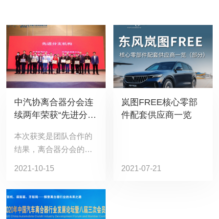
中汽协离合器分会连
岚图FREE核心零部
续两年荣获“先进分支
件配套供应商一览
机构”称号，理事长倪
本次获奖是团队合作的
川荣获“优秀理事
结果，离合器分会的工
长”称号，秘书长方艳
作得到了中汽协领导的
平荣获“优秀秘书
2021-10-15
2021-07-21
指导和支持，得到了离
长”称号！
合器分会理事长、秘书
长、秘书处团队的殷勤
付出，同时也得到了全